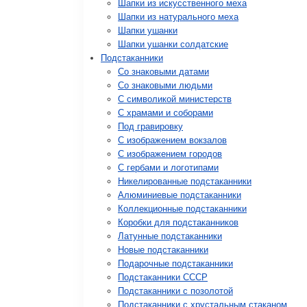
Шапки из искусственного меха
Шапки из натурального меха
Шапки ушанки
Шапки ушанки солдатские
Подстаканники
Со знаковыми датами
Cо знаковыми людьми
C символикой министерств
C храмами и соборами
Под гравировку
С изображением вокзалов
С изображением городов
С гербами и логотипами
Никелированные подстаканники
Алюминиевые подстаканники
Коллекционные подстаканники
Коробки для подстаканников
Латунные подстаканники
Новые подстаканники
Подарочные подстаканники
Подстаканники СССР
Подстаканники с позолотой
Подстаканники с хрустальным стаканом