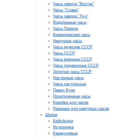
Часы завода "Восток"
Часы "Слава"
Часы завода "Луч"
Водолазные часы
Часы Победа
Командирские часы
Наручные часы
Часы мужские СССР
Часы СССР
Часы военные СССР
Часы подарочные СССР
Золотые часы СССР
Настенные часы
Часы настольные
Павел Буре
Позолоченные часы
Коробки для часов
Ремешки для наручных часов
Шапки
Бейсболки
Из кролика
Каракулевые