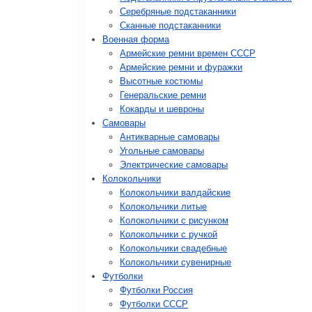
Серебряные подстаканники
Сканные подстаканники
Военная форма
Армейские ремни времен СССР
Армейские ремни и фуражки
Высотные костюмы
Генеральские ремни
Кокарды и шевроны
Cамовары
Антикварные самовары
Угольные самовары
Электрические самовары
Колокольчики
Колокольчики валдайские
Колокольчики литые
Колокольчики с рисунком
Колокольчики с ручкой
Колокольчики свадебные
Колокольчики сувенирные
Футболки
Футболки Россия
Футболки СССР