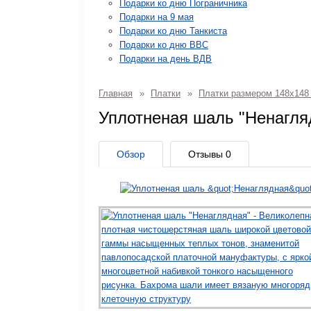
Подарки ко дню Пограничника
Подарки на 9 мая
Подарки ко дню Танкиста
Подарки ко дню ВВС
Подарки на день ВДВ
Главная
»
Платки
»
Платки размером 148х148
Уплотненая шаль "Ненагл
Обзор
Отзывы
0