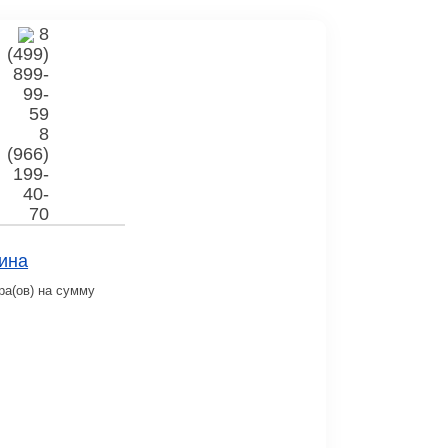
8
(499)
899-
99-
59
8
(966)
199-
40-
70
ина
ра(ов) на сумму