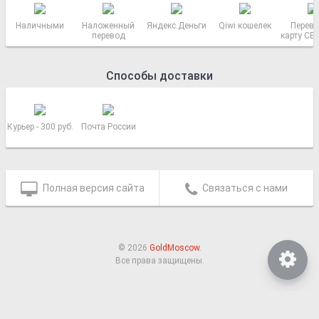
Наличными
Наложенный
Яндекс.Деньги
Qiwi кошелек
Перево
перевод
карту СБ
РОСС
Способы доставки
Курьер - 300 руб.
Почта России
Полная версия сайта
Связаться с нами
© 2026
GoldMoscow
.
Все права защищены.