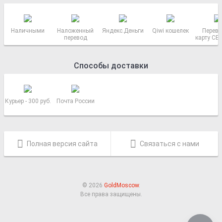
Наличными
Наложенный
Яндекс.Деньги
Qiwi кошелек
Перево
перевод
карту СБ
РОСС
Способы доставки
Курьер - 300 руб.
Почта России
Полная версия сайта
Связаться с нами
© 2026
GoldMoscow
.
Все права защищены.