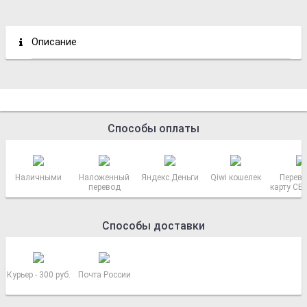
Описание
Способы оплаты
Наличными
Наложенный
Яндекс.Деньги
Qiwi кошелек
Перево
перевод
карту СБ
РОСС
Способы доставки
Курьер - 300 руб.
Почта России