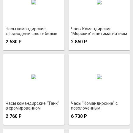
Часы командирские
Часы Командирские
«Подводный флот» белые
"Морские" в антимагнитном
хромированном корпусе
2 680
Р
2 860
Р
Часы командирские "Танк"
Часы "Командирские" с
в хромированном
позолоченным
водозащитном корпусе
металлизированным
2 760
Р
6 730
Р
циферблатом в
позолоченном Au20 корпусе