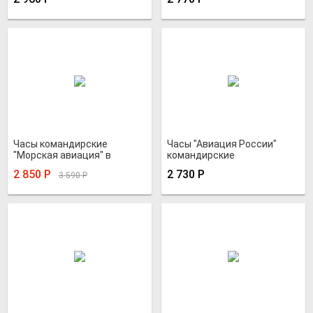
Часы командирские
Часы "Авиация России"
"Морская авиация" в
командирские
водозащитном корпусе
2 850
Р
2 730
Р
3 590
Р