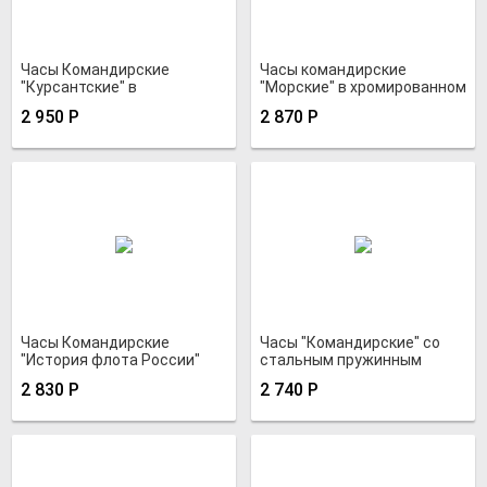
Часы Командирские
Часы командирские
"Курсантские" в
"Морские" в хромированном
золотистом водозащитном
водонепроницаемом
2 950
Р
2 870
Р
корпусе
корпусе
Часы Командирские
Часы "Командирские" со
"История флота России"
стальным пружинным
браслетом
2 830
Р
2 740
Р