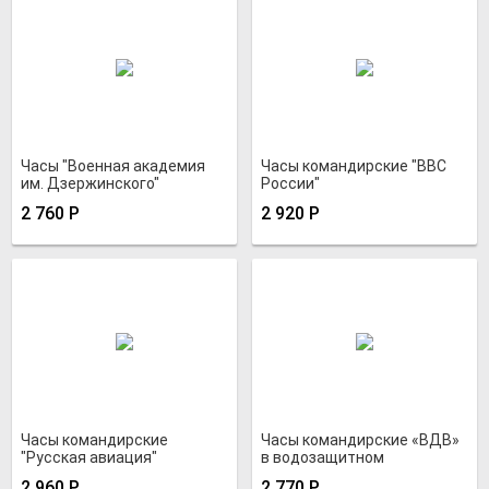
Часы "Военная академия
Часы командирские "ВВС
им. Дзержинского"
России"
2 760
Р
2 920
Р
Часы командирские
Часы командирские «ВДВ»
"Русская авиация"
в водозащитном
позолоченные
хромированном корпусе
2 960
Р
2 770
Р