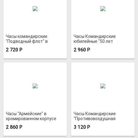
Часы командирские
Часы Командирские
"Подводный флот" в
юбилейные "50 лет
антимагнитном
Фронтовой авиации"
2 720
Р
2 960
Р
хромированном корпусе
нитрид-титановые
Часы "Армейские" в
Часы Командирские
хромированном корпусе
"Противовоздушная
оборона" нитрид-
2 860
Р
3 120
Р
титановые с браслетом