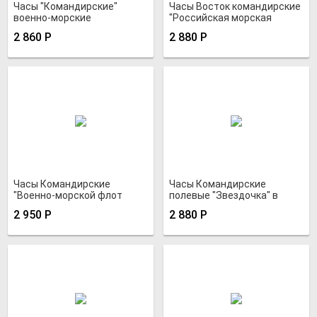
Часы "Командирские"
Часы Восток командирские
военно-морские
"Российская морская
держава"
2 860
Р
2 880
Р
Часы Командирские
Часы Командирские
"Военно-морской флот
полевые "Звездочка" в
России"
водозащитном корпусе
2 950
Р
2 880
Р