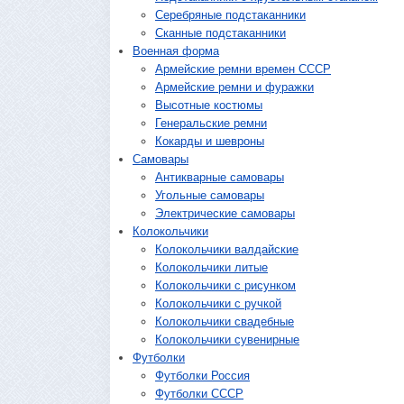
Серебряные подстаканники
Сканные подстаканники
Военная форма
Армейские ремни времен СССР
Армейские ремни и фуражки
Высотные костюмы
Генеральские ремни
Кокарды и шевроны
Cамовары
Антикварные самовары
Угольные самовары
Электрические самовары
Колокольчики
Колокольчики валдайские
Колокольчики литые
Колокольчики с рисунком
Колокольчики с ручкой
Колокольчики свадебные
Колокольчики сувенирные
Футболки
Футболки Россия
Футболки СССР