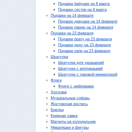
Подарки бабушке на 8 марта
Подарки сестре на 8 марта
Подарки на 14 февраля
Подарок девушке на 14 февраля
Подарок парню на 14 февраля
Подарки на 23 февраля
Подарки брату на 23 февраля
Подарки деду на 23 февраля
Подарки папе на 23 февраля
Шкатулки
Шкатулки для украшений
Шкатулки с аппликацией
Шкатулки с лаковой миниатюрой
Фляги
Фляги с эмблемами
Хохлома
Музыкальные соборы
Жостовская роспись
Брелки
Книжная лавка
Магниты на холодильник
Неваляшки и фигуры