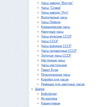
Часы завода "Восток"
Часы "Слава"
Часы завода "Луч"
Водолазные часы
Часы Победа
Командирские часы
Наручные часы
Часы мужские СССР
Часы СССР
Часы военные СССР
Часы подарочные СССР
Золотые часы СССР
Настенные часы
Часы настольные
Павел Буре
Позолоченные часы
Коробки для часов
Ремешки для наручных часов
Шапки
Бейсболки
Из кролика
Каракулевые