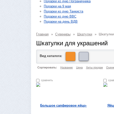
Подарки ко дню Пограничника
Подарки на 9 мая
Подарки ко дню Танкиста
Подарки ко дню ВВС
Подарки на день ВДВ
Главная
»
Сувениры
»
Шкатулки
»
Шкатулки
Шкатулки для украшений
Вид каталога:
Сортировать:
Название
Цена
Хиты продаж
Оценк
сравнить
сра