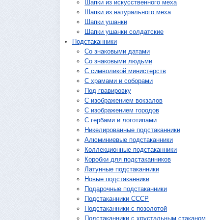
Шапки из искусственного меха
Шапки из натурального меха
Шапки ушанки
Шапки ушанки солдатские
Подстаканники
Со знаковыми датами
Cо знаковыми людьми
C символикой министерств
C храмами и соборами
Под гравировку
С изображением вокзалов
С изображением городов
С гербами и логотипами
Никелированные подстаканники
Алюминиевые подстаканники
Коллекционные подстаканники
Коробки для подстаканников
Латунные подстаканники
Новые подстаканники
Подарочные подстаканники
Подстаканники СССР
Подстаканники с позолотой
Подстаканники с хрустальным стаканом