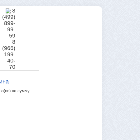
8
(499)
899-
99-
59
8
(966)
199-
40-
70
ина
ра(ов) на сумму