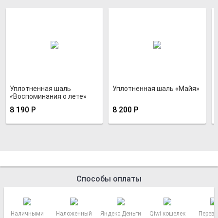
Уплотненная шаль
Уплотненная шаль «Майя»
«Воспоминания о лете»
8 190
Р
8 200
Р
Способы оплаты
Наличными
Наложенный
Яндекс.Деньги
Qiwi кошелек
Перево