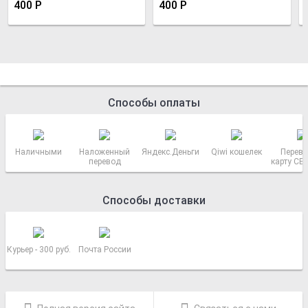
400
Р
400
Р
Способы оплаты
Наличными
Наложенный
Яндекс.Деньги
Qiwi кошелек
Перево
перевод
карту СБ
РОСС
Способы доставки
Курьер - 300 руб.
Почта России