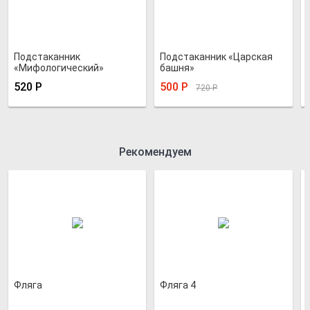
Подстаканник
Подстаканник «Царская
«Мифологический»
башня»
520
Р
500
Р
720
Р
Рекомендуем
Фляга
Фляга 4