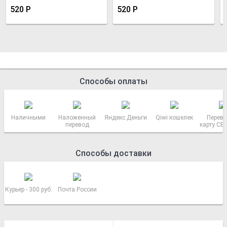
520
Р
520
Р
Способы оплаты
Наличными
Наложенный
Яндекс.Деньги
Qiwi кошелек
Перево
перевод
карту СБ
РОСС
Способы доставки
Курьер - 300 руб.
Почта России