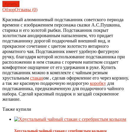
Обзор
Отзывы (
0
)
Красивый алюминиевый подстаканник советского периода
времени с изображением персонажа сказки А.С.Пушкина,
старика и его золотой рыбки. Подстаканник покрыт
золотистым анодированным напылением, что придает
подстаканнику дорогой подарочный внешний вид, и
прекрасное сочетание с цветом золотисто янтарного
ароматного чая. Подстаканник имеет удобную фигурную
ручку, благодаря которой использование подстаканника при
расположении в нем стакана с горячим напитком создает
комфортное ощущение от его удержания в руке. Купить
подстаканник можно в комплекте с чайным резным
хрустальным
стакан
ом , сделав оформление его через корзину,
а так же красивую подарочную недорогую
коробку
для
подстаканника, предназначенную для подарочного чайного
набора. Сделай красивый подарок и загадай сокровенное
желание.
Также купили
Хрустальный чайный стакан с серебристым кольцом