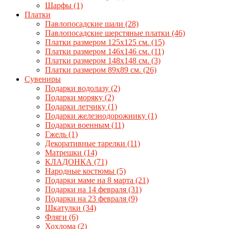
Шарфы
(1)
Платки
Павлопосадские шали
(28)
Павлопосадские шерстяные платки
(46)
Платки размером 125х125 см.
(15)
Платки размером 146х146 см.
(11)
Платки размером 148х148 см.
(3)
Платки размером 89х89 см.
(26)
Сувениры
Подарки водолазу
(2)
Подарки моряку
(2)
Подарки летчику
(1)
Подарки железнодорожнику
(1)
Подарки военным
(11)
Гжель
(1)
Декоративные тарелки
(11)
Матрешки
(14)
КЛАДОНКА
(71)
Народные костюмы
(5)
Подарки маме на 8 марта
(21)
Подарки на 14 февраля
(31)
Подарки на 23 февраля
(9)
Шкатулки
(34)
Фляги
(6)
Хохлома
(2)