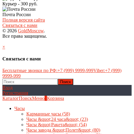
Курьер - 300 руб.
Почта России
Полная версия сайта
Связаться с нами
© 2026
GoldMoscow
.
Все права защищены.
×
Связаться с нами
Бесплатные звонки по РФ:
+7 (999) 9999-999
Viber:
+7 (999)
9999-999
Вход
Регистрация
Каталог
Поиск
Меню
0
Корзина
Часы
Карманные часы
(58)
Часы &quot;24 часа&quot;
(23)
Часы &quot;Ракета&quot;
(54)
Часы завода &quot;Полет&quot;
(80)