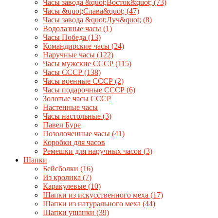
Часы завода &quot;Восток&quot;
(73)
Часы &quot;Слава&quot;
(47)
Часы завода &quot;Луч&quot;
(8)
Водолазные часы
(1)
Часы Победа
(13)
Командирские часы
(24)
Наручные часы
(122)
Часы мужские СССР
(115)
Часы СССР
(138)
Часы военные СССР
(2)
Часы подарочные СССР
(6)
Золотые часы СССР
Настенные часы
Часы настольные
(3)
Павел Буре
Позолоченные часы
(41)
Коробки для часов
Ремешки для наручных часов
(3)
Шапки
Бейсболки
(16)
Из кролика
(7)
Каракулевые
(10)
Шапки из искусственного меха
(17)
Шапки из натурального меха
(44)
Шапки ушанки
(39)