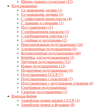
Шапки ушанки солдатские
(15)
Подстаканники
Со знаковыми датами
(1)
Cо знаковыми людьми
(2)
C символикой министерств
(4)
C храмами и соборами
(1)
Под гравировку
(1)
С изображением вокзалов
(1)
С изображением городов
(1)
С гербами и логотипами
(2)
Никелированные подстаканники
(24)
Алюминиевые подстаканники
(6)
Коллекционные подстаканники
(44)
Коробки для подстаканников
(2)
Латунные подстаканники
(11)
Новые подстаканники
(23)
Подарочные подстаканники
(4)
Подстаканники СССР
(7)
Подстаканники с позолотой
(7)
Подстаканники с хрустальным стаканом
(4)
Серебряные подстаканники
Сканные подстаканники
(1)
Военная форма
Армейские ремни времен СССР
(3)
Армейские ремни и фуражки
(8)