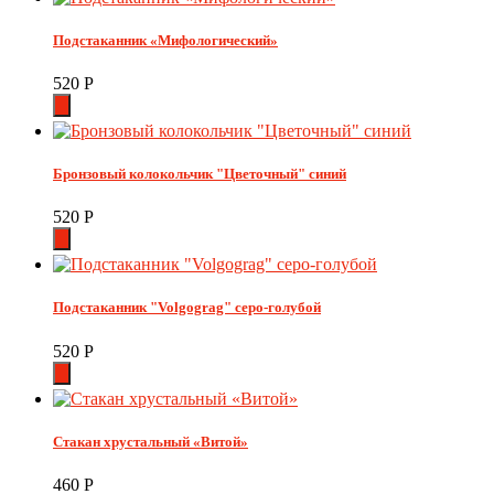
Подстаканник «Мифологический»
520
Р
Бронзовый колокольчик "Цветочный" синий
520
Р
Подстаканник "Volgograg" серо-голубой
520
Р
Стакан хрустальный «Витой»
460
Р