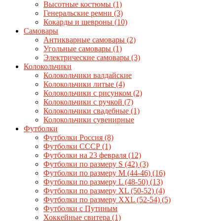
Высотные костюмы
(1)
Генеральские ремни
(3)
Кокарды и шевроны
(10)
Cамовары
Антикварные самовары
(2)
Угольные самовары
(1)
Электрические самовары
(3)
Колокольчики
Колокольчики валдайские
Колокольчики литые
(4)
Колокольчики с рисунком
(2)
Колокольчики с ручкой
(7)
Колокольчики свадебные
(1)
Колокольчики сувенирные
Футболки
Футболки Россия
(8)
Футболки СССР
(1)
Футболки на 23 февраля
(12)
Футболки по размеру S (42)
(3)
Футболки по размеру М (44-46)
(16)
Футболки по размеру L (48-50)
(13)
Футболки по размеру XL (50-52)
(4)
Футболки по размеру XXL (52-54)
(5)
Футболки с Путиным
Хоккейные свитера
(1)