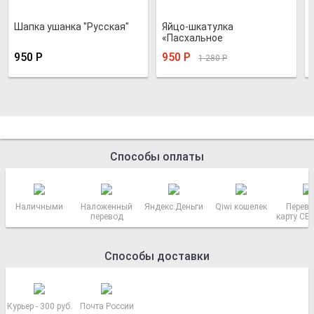
Шапка ушанка "Русская"
Яйцо-шкатулка
«Пасхальное
кобальтовое»
950
Р
950
Р
1 280
Р
Способы оплаты
Наличными
Наложенный
Яндекс.Деньги
Qiwi кошелек
Перево
перевод
карту СБ
РОСС
Способы доставки
Курьер - 300 руб.
Почта России