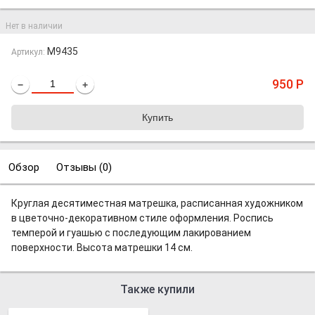
Нет в наличии
M9435
Артикул:
950
Р
−
+
Обзор
Отзывы (
0
)
Круглая десятиместная матрешка, расписанная художником
в цветочно-декоративном стиле оформления. Роспись
темперой и гуашью с последующим лакированием
поверхности. Высота матрешки 14 см.
Также купили