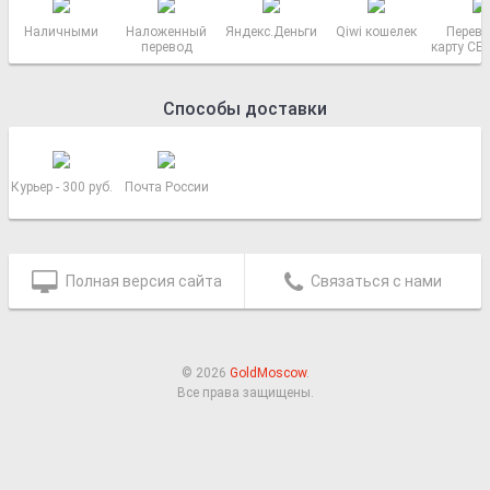
Наличными
Наложенный
Яндекс.Деньги
Qiwi кошелек
Перево
перевод
карту СБ
РОСС
Способы доставки
Курьер - 300 руб.
Почта России
Полная версия сайта
Связаться с нами
© 2026
GoldMoscow
.
Все права защищены.