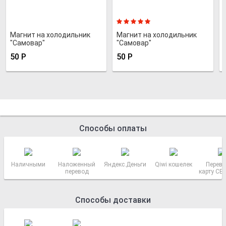
Магнит на холодильник
Магнит на холодильник
"Самовар"
"Самовар"
50
Р
50
Р
Способы оплаты
Наличными
Наложенный
Яндекс.Деньги
Qiwi кошелек
Перево
перевод
карту СБ
РОСС
Способы доставки