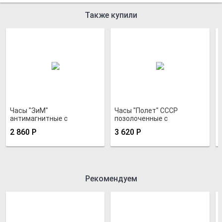
Также купили
Часы "ЗиМ"
Часы "Полет" СССР
антимагнитные с
позолоченные с
гильошированным
металлизированным
2 860
Р
3 620
Р
циферблатом
сиреневым циферблатом
подарочные
Рекомендуем