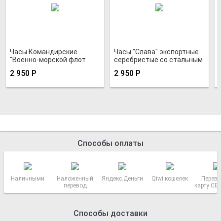
Часы Командирские
Часы "Слава" экспортные
"Военно-морской флот
серебристые со стальным
России"
браслетом
2 950
Р
2 950
Р
Способы оплаты
Наличными
Наложенный
Яндекс.Деньги
Qiwi кошелек
Перево
перевод
карту СБ
РОСС
Способы доставки