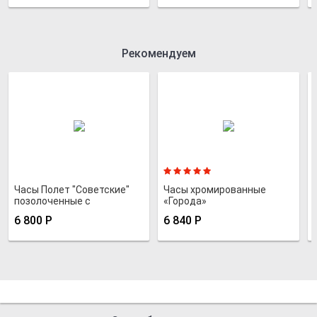
Рекомендуем
Часы Полет "Советские"
Часы хромированные
позолоченные с
«Города»
серебристым
6 800
Р
6 840
Р
металлизированным
циферблатом