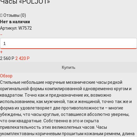
Часы «POLJOT»
Отзывы (
0
)
Нет в наличии
Артикул:
W7572
−
+
2 560
Р
2 420
Р
Обзор
Стильные небольшие наручные механические часы редкой
оригинальной формы компилированной одновременно кругом и
квадратом. Точно как и предназначение их, возможно
использованием, как мужчиной, так и женщиной, точно так же и
форма их удовлетворяет две противоположности – многие
убеждены, что часы круглые, оставшиеся абсолютно уверены,
что они квадратные. Собственно в это и скрыта
привлекательность этих великолепных часов. Часы
укомплектованы коричневым прошитым кожаным ремнем, длина