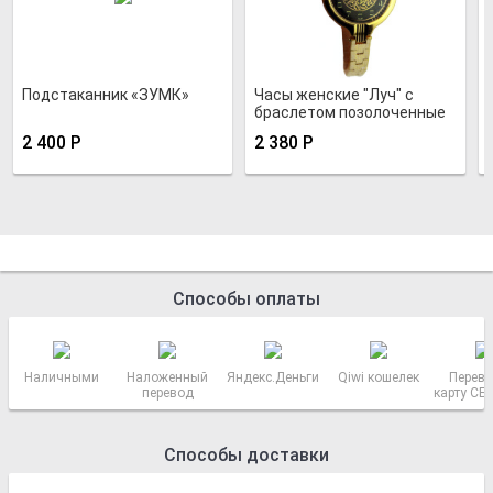
Подстаканник «ЗУМК»
Часы женские "Луч" с
браслетом позолоченные
2 400
Р
2 380
Р
Способы оплаты
Наличными
Наложенный
Яндекс.Деньги
Qiwi кошелек
Перево
перевод
карту СБ
РОСС
Способы доставки