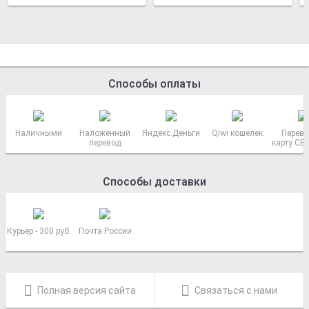
Способы оплаты
Наличными
Наложенный
Яндекс.Деньги
Qiwi кошелек
Перево
перевод
карту СБ
РОСС
Способы доставки
Курьер - 300 руб.
Почта России
Полная версия сайта
Связаться с нами