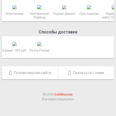
Наличными
Наложенный
Яндекс.Деньги
Qiwi кошелек
Перево
перевод
карту СБ
РОСС
Способы доставки
Курьер - 300 руб.
Почта России
Полная версия сайта
Связаться с нами
© 2026
GoldMoscow
.
Все права защищены.