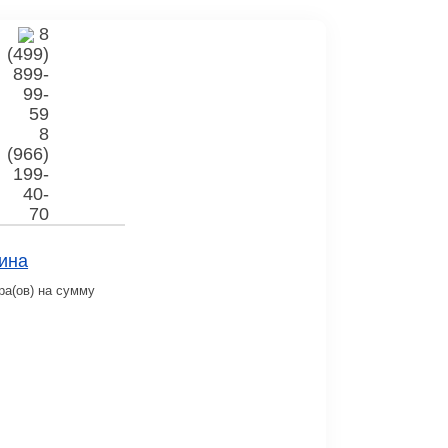
8
(499)
899-
99-
59
8
(966)
199-
40-
70
ина
ра(ов) на сумму