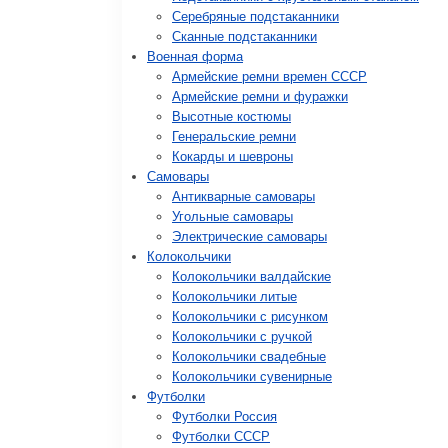
Серебряные подстаканники
Сканные подстаканники
Военная форма
Армейские ремни времен СССР
Армейские ремни и фуражки
Высотные костюмы
Генеральские ремни
Кокарды и шевроны
Cамовары
Антикварные самовары
Угольные самовары
Электрические самовары
Колокольчики
Колокольчики валдайские
Колокольчики литые
Колокольчики с рисунком
Колокольчики с ручкой
Колокольчики свадебные
Колокольчики сувенирные
Футболки
Футболки Россия
Футболки СССР