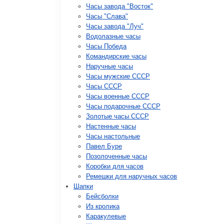
Часы завода "Восток"
Часы "Слава"
Часы завода "Луч"
Водолазные часы
Часы Победа
Командирские часы
Наручные часы
Часы мужские СССР
Часы СССР
Часы военные СССР
Часы подарочные СССР
Золотые часы СССР
Настенные часы
Часы настольные
Павел Буре
Позолоченные часы
Коробки для часов
Ремешки для наручных часов
Шапки
Бейсболки
Из кролика
Каракулевые