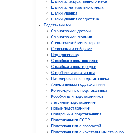
Шапки из искусственного меха
Шапки из натурального меха
Шапки ушанки
Шапки ушанки солдатские
Подстаканники
Со знаковыми датами
Cо знаковыми людьми
C символикой министерств
C храмами и соборами
Под гравировку
С изображением вокзалов
С изображением городов
С гербами и логотипами
Никелированные подстаканники
Алюминиевые подстаканники
Коллекционные подстаканники
Коробки для подстаканников
Латунные подстаканники
Новые подстаканники
Подарочные подстаканники
Подстаканники СССР
Подстаканники с позолотой
Подстаканники с хрустальным стаканом