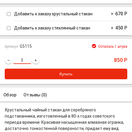
670
Р
Добавить к заказу хрустальный стакан
+
450
Р
Добавить к заказу стеклянный стакан
+
G5115
Артикул:
Осталась 1 штука
850
Р
−
+
Обзор
Отзывы (
0
)
Хрустальный чайный стакан для серебряного
подстаканника, изготовленный в 80-х годах советского
периода времени. Красивая насыщенная алмазная огранка,
достаточно тонкостенной поверхности, придает ему вид