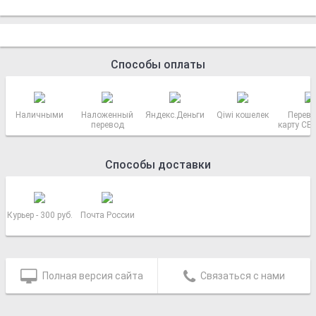
Способы оплаты
Наличными
Наложенный
Яндекс.Деньги
Qiwi кошелек
Перево
перевод
карту СБ
РОСС
Способы доставки
Курьер - 300 руб.
Почта России
Полная версия сайта
Связаться с нами