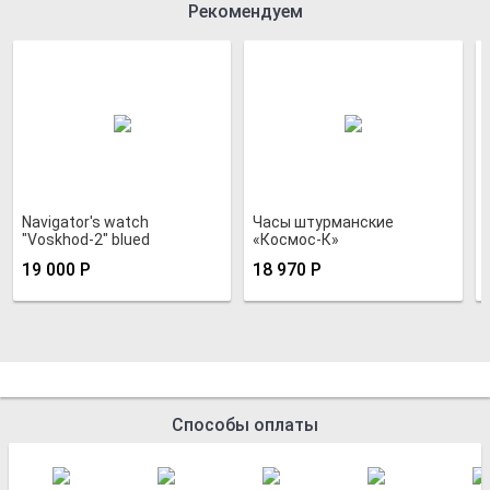
Рекомендуем
Navigator's watch
Часы штурманские
"Voskhod-2" blued
«Космос-К»
19 000
Р
18 970
Р
Способы оплаты