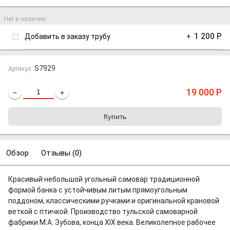
Нет в наличии
1 200
Р
Добавить в заказу трубу
+
S7929
Артикул:
19 000
Р
−
+
Обзор
Отзывы (
0
)
Красивый небольшой угольный самовар традиционной
формой банка с устойчивым литым прямоугольным
поддоном, классическими ручками и оригинальной крановой
веткой с птичкой. Производство тульской самоварной
фабрики М.А. Зубова, конца XIX века. Великолепное рабочее