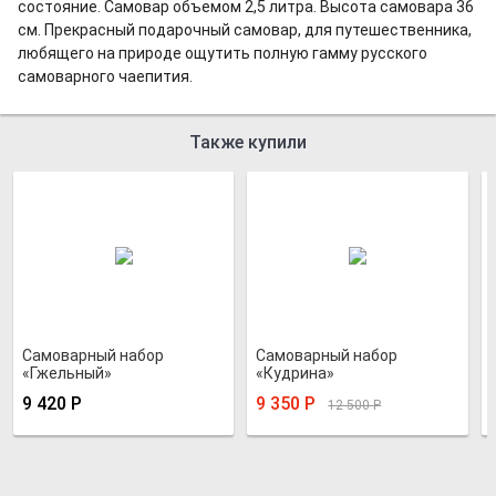
состояние. Самовар объемом 2,5 литра. Высота самовара 36
см. Прекрасный подарочный самовар, для путешественника,
любящего на природе ощутить полную гамму русского
самоварного чаепития.
Также купили
Самоварный набор
Самоварный набор
«Гжельный»
«Кудрина»
9 420
Р
9 350
Р
12 500
Р