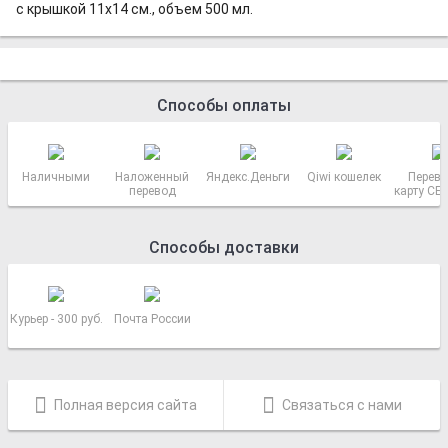
с крышкой 11х14 см., объем 500 мл.
Способы оплаты
Наличными
Наложенный
Яндекс.Деньги
Qiwi кошелек
Перево
перевод
карту СБ
РОСС
Способы доставки
Курьер - 300 руб.
Почта России
Полная версия сайта
Связаться с нами