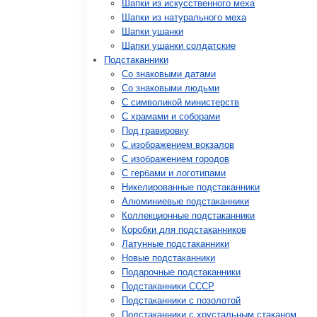
Шапки из искусственного меха
Шапки из натурального меха
Шапки ушанки
Шапки ушанки солдатские
Подстаканники
Со знаковыми датами
Cо знаковыми людьми
C символикой министерств
C храмами и соборами
Под гравировку
С изображением вокзалов
С изображением городов
С гербами и логотипами
Никелированные подстаканники
Алюминиевые подстаканники
Коллекционные подстаканники
Коробки для подстаканников
Латунные подстаканники
Новые подстаканники
Подарочные подстаканники
Подстаканники СССР
Подстаканники с позолотой
Подстаканники с хрустальным стаканом