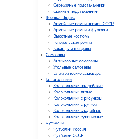
Серебряные подстаканники
Сканные подстаканники
Военная форма
Армейские ремни времен СССР
Армейские ремни и фуражки
Высотные костюмы
Генеральские ремни
Кокарды и шевроны
Cамовары
Антикварные самовары
Угольные самовары
Электрические самовары
Колокольчики
Колокольчики валдайские
Колокольчики литые
Колокольчики с рисунком
Колокольчики с ручкой
Колокольчики свадебные
Колокольчики сувенирные
Футболки
Футболки Россия
Футболки СССР