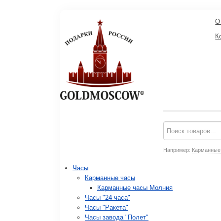
О
К
Например:
Карманные
Часы
Карманные часы
Карманные часы Молния
Часы "24 часа"
Часы "Ракета"
Часы завода "Полет"