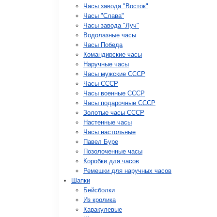
Часы завода "Восток"
Часы "Слава"
Часы завода "Луч"
Водолазные часы
Часы Победа
Командирские часы
Наручные часы
Часы мужские СССР
Часы СССР
Часы военные СССР
Часы подарочные СССР
Золотые часы СССР
Настенные часы
Часы настольные
Павел Буре
Позолоченные часы
Коробки для часов
Ремешки для наручных часов
Шапки
Бейсболки
Из кролика
Каракулевые