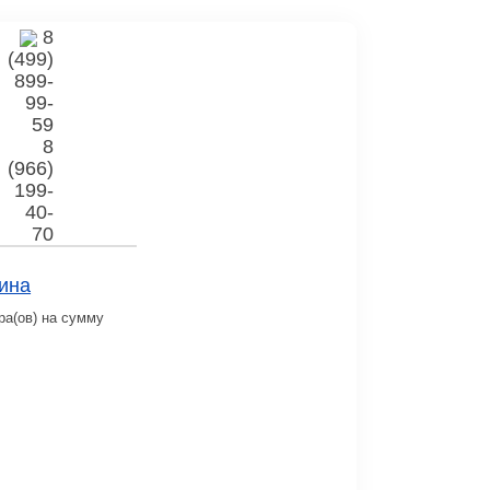
8
(499)
899-
99-
59
8
(966)
199-
40-
70
ина
ра(ов) на сумму