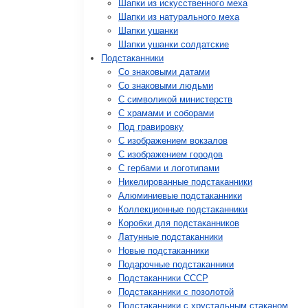
Шапки из искусственного меха
Шапки из натурального меха
Шапки ушанки
Шапки ушанки солдатские
Подстаканники
Со знаковыми датами
Cо знаковыми людьми
C символикой министерств
C храмами и соборами
Под гравировку
С изображением вокзалов
С изображением городов
С гербами и логотипами
Никелированные подстаканники
Алюминиевые подстаканники
Коллекционные подстаканники
Коробки для подстаканников
Латунные подстаканники
Новые подстаканники
Подарочные подстаканники
Подстаканники СССР
Подстаканники с позолотой
Подстаканники с хрустальным стаканом