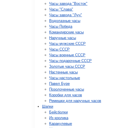
Часы завода "Восток"
Часы "Слава"
Часы завода "Луч"
Водолазные часы
Часы Победа
Командирские часы
Наручные часы
Часы мужские СССР
Часы СССР
Часы военные СССР
Часы подарочные СССР
Золотые часы СССР
Настенные часы
Часы настольные
Павел Буре
Позолоченные часы
Коробки для часов
Ремешки для наручных часов
Шапки
Бейсболки
Из кролика
Каракулевые