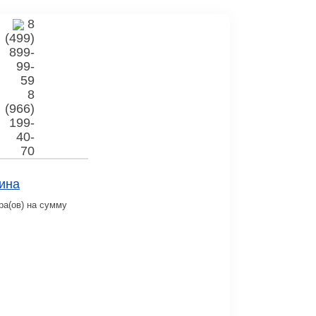
8
(499)
899-
99-
59
8
(966)
199-
40-
70
ина
ра(ов) на сумму