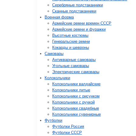
Серебряные подстаканники
Сканные подстаканники
Военная форма
Армейские ремни времен СССР
Армейские ремни и фуражки
Высотные костюмы
Генеральские ремни
Кокарды и шевроны
Cамовары
Антикварные самовары
Угольные самовары
Электрические самовары
Колокольчики
Колокольчики валдайские
Колокольчики литые
Колокольчики с рисунком
Колокольчики с ручкой
Колокольчики свадебные
Колокольчики сувенирные
Футболки
Футболки Россия
Футболки СССР