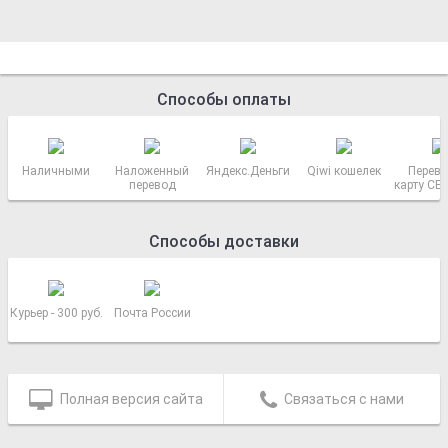
Способы оплаты
Наличными
Наложенный
Яндекс.Деньги
Qiwi кошелек
Перево
перевод
карту СБ
РОСС
Способы доставки
Курьер - 300 руб.
Почта России
Полная версия сайта
Связаться с нами