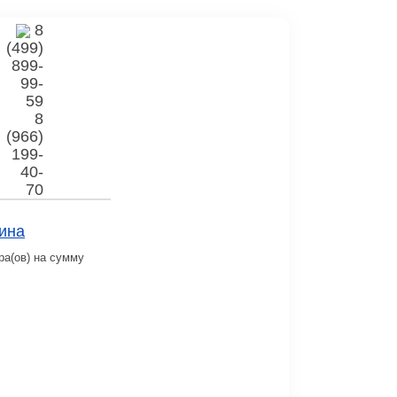
8
(499)
899-
99-
59
8
(966)
199-
40-
70
ина
ра(ов) на сумму