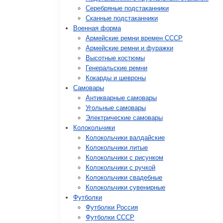
Серебряные подстаканники
Сканные подстаканники
Военная форма
Армейские ремни времен СССР
Армейские ремни и фуражки
Высотные костюмы
Генеральские ремни
Кокарды и шевроны
Cамовары
Антикварные самовары
Угольные самовары
Электрические самовары
Колокольчики
Колокольчики валдайские
Колокольчики литые
Колокольчики с рисунком
Колокольчики с ручкой
Колокольчики свадебные
Колокольчики сувенирные
Футболки
Футболки Россия
Футболки СССР