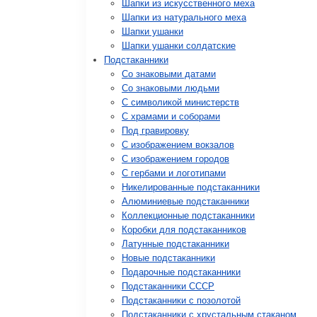
Шапки из искусственного меха
Шапки из натурального меха
Шапки ушанки
Шапки ушанки солдатские
Подстаканники
Со знаковыми датами
Cо знаковыми людьми
C символикой министерств
C храмами и соборами
Под гравировку
С изображением вокзалов
С изображением городов
С гербами и логотипами
Никелированные подстаканники
Алюминиевые подстаканники
Коллекционные подстаканники
Коробки для подстаканников
Латунные подстаканники
Новые подстаканники
Подарочные подстаканники
Подстаканники СССР
Подстаканники с позолотой
Подстаканники с хрустальным стаканом