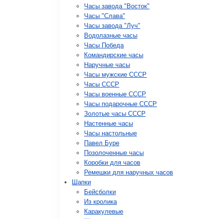
Часы завода "Восток"
Часы "Слава"
Часы завода "Луч"
Водолазные часы
Часы Победа
Командирские часы
Наручные часы
Часы мужские СССР
Часы СССР
Часы военные СССР
Часы подарочные СССР
Золотые часы СССР
Настенные часы
Часы настольные
Павел Буре
Позолоченные часы
Коробки для часов
Ремешки для наручных часов
Шапки
Бейсболки
Из кролика
Каракулевые