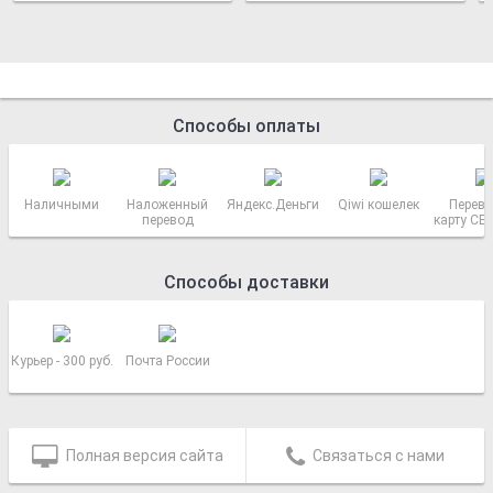
Способы оплаты
Наличными
Наложенный
Яндекс.Деньги
Qiwi кошелек
Перево
перевод
карту СБ
РОСС
Способы доставки
Курьер - 300 руб.
Почта России
Полная версия сайта
Связаться с нами