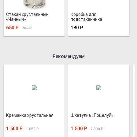
Стакан хрустальный
Коробка для
«Чайный»
подстаканника
"Подарочная"
650
Р
180
Р
760
Р
Рекомендуем
Креманка хрустальная
Шкатулка «Поцелуй»
1 500
Р
1 500
Р
1 650
Р
2 000
Р