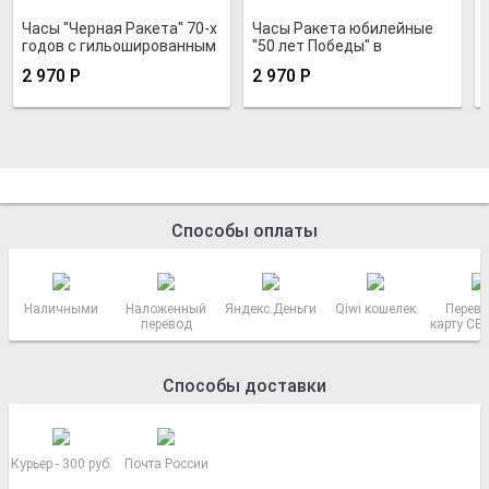
Часы "Черная Ракета" 70-х
Часы Ракета юбилейные
годов с гильошированным
"50 лет Победы" в
циферблатом
позолоченном корпусе
2 970
Р
2 970
Р
Способы оплаты
Наличными
Наложенный
Яндекс.Деньги
Qiwi кошелек
Перево
перевод
карту СБ
РОСС
Способы доставки
Курьер - 300 руб.
Почта России