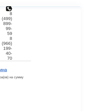
8
(499)
899-
99-
59
8
(966)
199-
40-
70
ина
ра(ов) на сумму