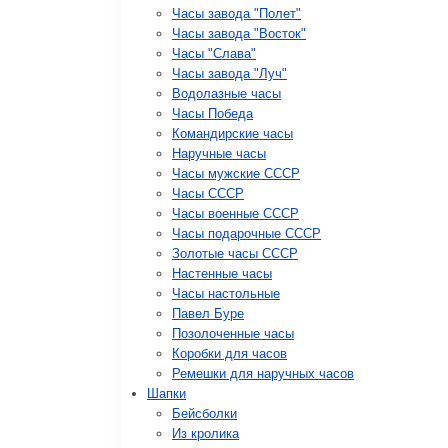
Часы завода "Полет"
Часы завода "Восток"
Часы "Слава"
Часы завода "Луч"
Водолазные часы
Часы Победа
Командирские часы
Наручные часы
Часы мужские СССР
Часы СССР
Часы военные СССР
Часы подарочные СССР
Золотые часы СССР
Настенные часы
Часы настольные
Павел Буре
Позолоченные часы
Коробки для часов
Ремешки для наручных часов
Шапки
Бейсболки
Из кролика