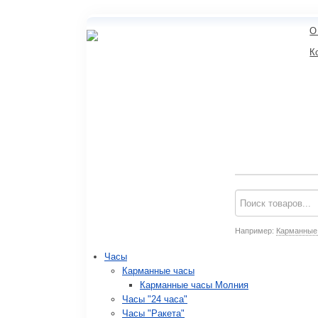
О
К
Например:
Карманные
Часы
Карманные часы
Карманные часы Молния
Часы "24 часа"
Часы "Ракета"