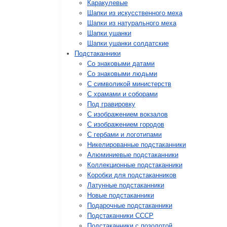
Каракулевые
Шапки из искусственного меха
Шапки из натурального меха
Шапки ушанки
Шапки ушанки солдатские
Подстаканники
Со знаковыми датами
Cо знаковыми людьми
C символикой министерств
C храмами и соборами
Под гравировку
С изображением вокзалов
С изображением городов
С гербами и логотипами
Никелированные подстаканники
Алюминиевые подстаканники
Коллекционные подстаканники
Коробки для подстаканников
Латунные подстаканники
Новые подстаканники
Подарочные подстаканники
Подстаканники СССР
Подстаканники с позолотой