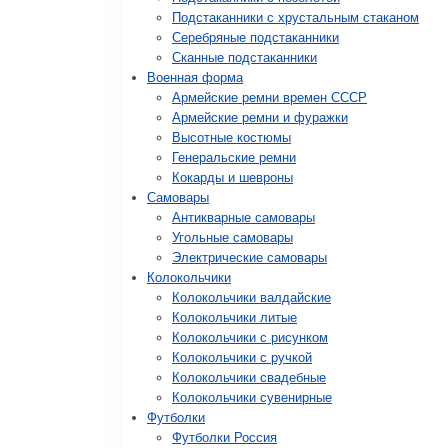
Подстаканники с хрустальным стаканом
Серебряные подстаканники
Сканные подстаканники
Военная форма
Армейские ремни времен СССР
Армейские ремни и фуражки
Высотные костюмы
Генеральские ремни
Кокарды и шевроны
Cамовары
Антикварные самовары
Угольные самовары
Электрические самовары
Колокольчики
Колокольчики валдайские
Колокольчики литые
Колокольчики с рисунком
Колокольчики с ручкой
Колокольчики свадебные
Колокольчики сувенирные
Футболки
Футболки Россия