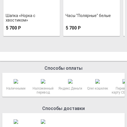
Шапка «Норка с
Часы "Полярные" белые
хвостиком»
5 700
Р
5 700
Р
Способы оплаты
Наличными
Наложенный
Яндекс.Деньги
Qiwi кошелек
Перево
перевод
карту СБ
РОСС
Способы доставки