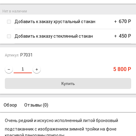
Нет в наличии
670
Р
Добавить к заказу хрустальный стакан
+
450
Р
Добавить к заказу стеклянный стакан
+
P7031
Артикул:
5 800
Р
−
+
Обзор
Отзывы (
0
)
Очень редкий и искусно исполненный литой бронзовый
подстаканник с изображением зимней тройки на фоне
красивой панорамы природы