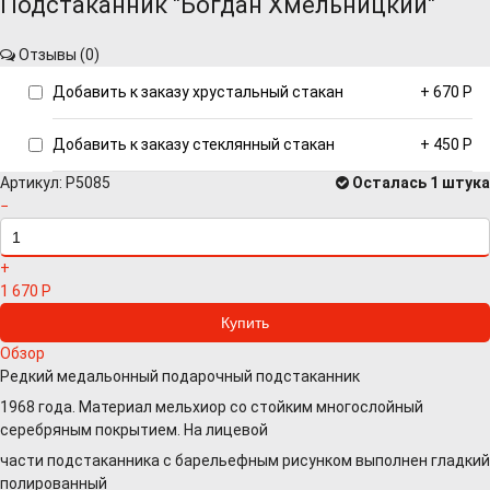
Подстаканник "Богдан Хмельницкий"
Отзывы (
0
)
Добавить к заказу хрустальный стакан
+
670
Р
Добавить к заказу стеклянный стакан
+
450
Р
Артикул:
P5085
Осталась 1 штука
−
+
1 670
Р
Обзор
Редкий медальонный подарочный подстаканник
1968 года. Материал мельхиор со стойким многослойный
серебряным покрытием. На лицевой
части подстаканника с барельефным рисунком выполнен гладкий
полированный