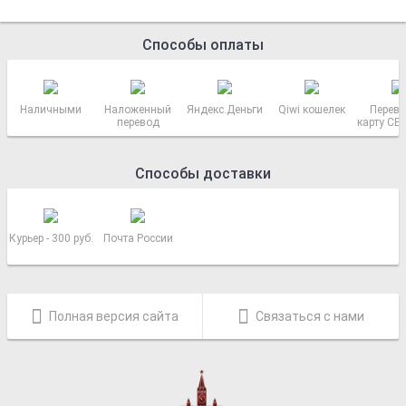
Способы оплаты
Наличными
Наложенный
Яндекс.Деньги
Qiwi кошелек
Перево
перевод
карту СБ
РОСС
Способы доставки
Курьер - 300 руб.
Почта России
Полная версия сайта
Связаться с нами