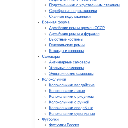
Подстаканники с хрустальным стаканом
Серебряные подстаканники
Сканные подстаканники
Военная форма
Армейские ремни времен СССР
Армейские ремни и фуражки
Высотные костюмы
Генеральские ремни
Кокарды и шевроны
Cамовары
Антикварные самовары
Угольные самовары
Электрические самовары
Колокольчики
Колокольчики валдайские
Колокольчики литые
Колокольчики с рисунком
Колокольчики с ручкой
Колокольчики свадебные
Колокольчики сувенирные
Футболки
Футболки Россия