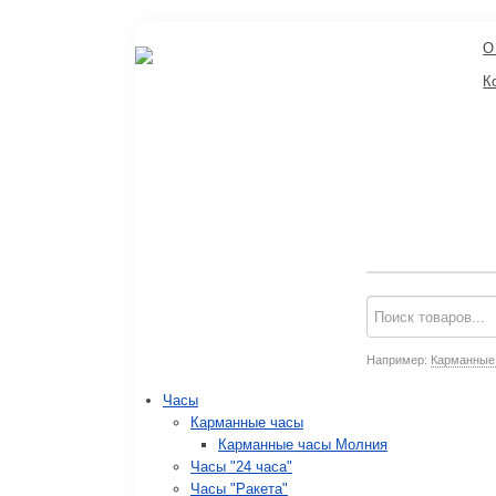
О
К
Например:
Карманные
Часы
Карманные часы
Карманные часы Молния
Часы "24 часа"
Часы "Ракета"