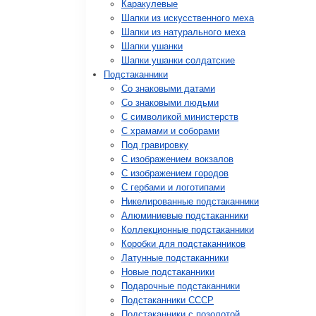
Каракулевые
Шапки из искусственного меха
Шапки из натурального меха
Шапки ушанки
Шапки ушанки солдатские
Подстаканники
Со знаковыми датами
Cо знаковыми людьми
C символикой министерств
C храмами и соборами
Под гравировку
С изображением вокзалов
С изображением городов
С гербами и логотипами
Никелированные подстаканники
Алюминиевые подстаканники
Коллекционные подстаканники
Коробки для подстаканников
Латунные подстаканники
Новые подстаканники
Подарочные подстаканники
Подстаканники СССР
Подстаканники с позолотой