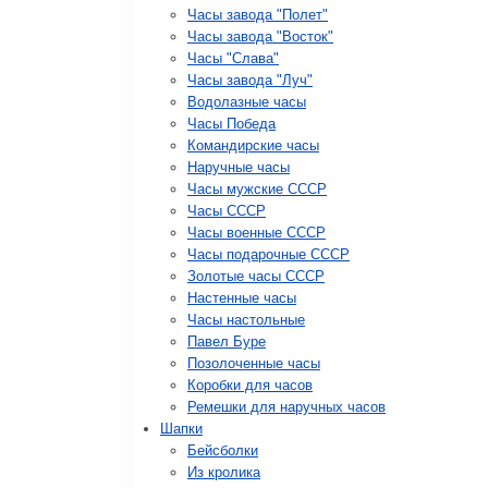
Часы завода "Полет"
Часы завода "Восток"
Часы "Слава"
Часы завода "Луч"
Водолазные часы
Часы Победа
Командирские часы
Наручные часы
Часы мужские СССР
Часы СССР
Часы военные СССР
Часы подарочные СССР
Золотые часы СССР
Настенные часы
Часы настольные
Павел Буре
Позолоченные часы
Коробки для часов
Ремешки для наручных часов
Шапки
Бейсболки
Из кролика