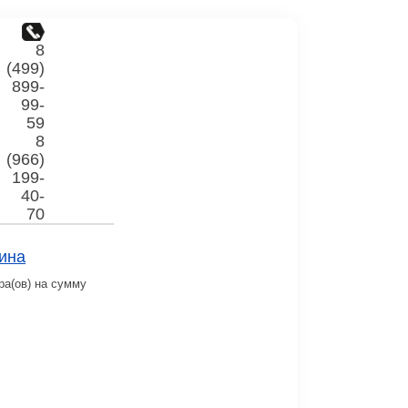
8
(499)
899-
99-
59
8
(966)
199-
40-
70
ина
ра(ов) на сумму