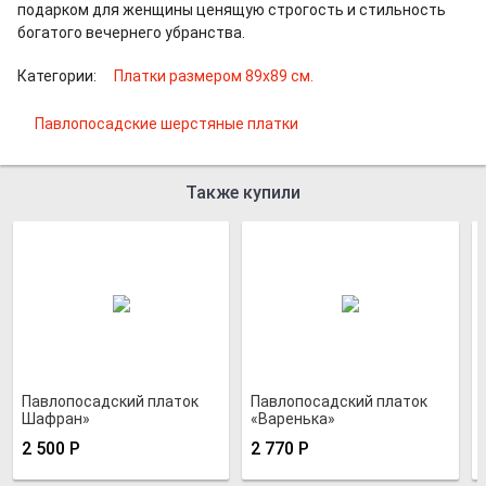
подарком для женщины ценящую строгость и стильность
богатого вечернего убранства.
Категории:
Платки размером 89х89 см.
Павлопосадские шерстяные платки
Также купили
Павлопосадский платок
Павлопосадский платок
Шафран»
«Варенька»
2 500
Р
2 770
Р