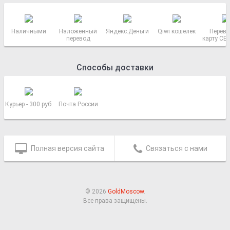
Наличными
Наложенный
Яндекс.Деньги
Qiwi кошелек
Перево
перевод
карту СБ
РОСС
Способы доставки
Курьер - 300 руб.
Почта России
Полная версия сайта
Связаться с нами
© 2026
GoldMoscow
.
Все права защищены.