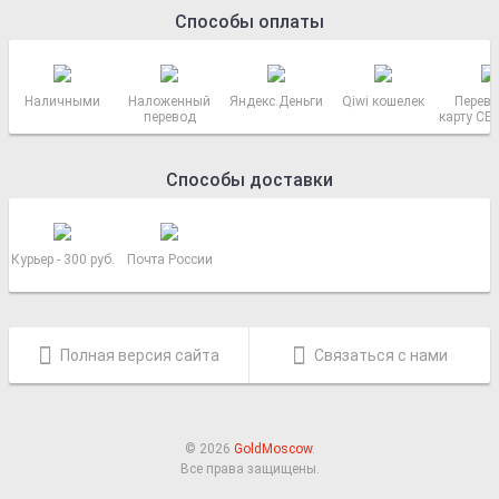
Способы оплаты
Наличными
Наложенный
Яндекс.Деньги
Qiwi кошелек
Перево
перевод
карту СБ
РОСС
Способы доставки
Курьер - 300 руб.
Почта России
Полная версия сайта
Связаться с нами
© 2026
GoldMoscow
.
Все права защищены.