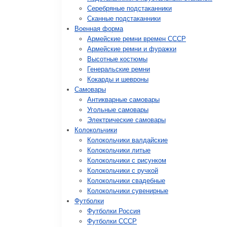
Серебряные подстаканники
Сканные подстаканники
Военная форма
Армейские ремни времен СССР
Армейские ремни и фуражки
Высотные костюмы
Генеральские ремни
Кокарды и шевроны
Cамовары
Антикварные самовары
Угольные самовары
Электрические самовары
Колокольчики
Колокольчики валдайские
Колокольчики литые
Колокольчики с рисунком
Колокольчики с ручкой
Колокольчики свадебные
Колокольчики сувенирные
Футболки
Футболки Россия
Футболки СССР