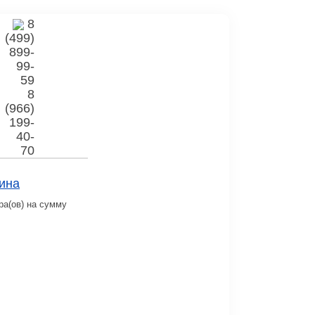
8
(499)
899-
99-
59
8
(966)
199-
40-
70
ина
ра(ов) на сумму