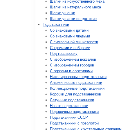
Шапки из искусственного меха
Шапки из натурального меха
Шапки ушанки
Шапки ушанки солдатские
Подстаканники
Со знаковыми датами
Cо знаковыми людьми
C символикой министерств
C храмами и соборами
Под гравировку
С изображением вокзалов
С изображением городов
С гербами и логотипами
Никелированные подстаканники
Алюминиевые подстаканники
Коллекционные подстаканники
Коробки для подстаканников
Латунные подстаканники
Новые подстаканники
Подарочные подстаканники
Подстаканники СССР
Подстаканники с позолотой
Подстаканники с хрустальным стаканом