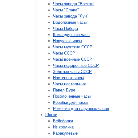
Часы завода "Восток"
Часы "Слава"
Часы завода "Луч"
Водолазные часы
Часы Победа
Командирские часы
Наручные часы
Часы мужские СССР
Часы СССР
Часы военные СССР
Часы подарочные СССР
Золотые часы СССР
Настенные часы
Часы настольные
Павел Буре
Позолоченные часы
Коробки для часов
Ремешки для наручных часов
Шапки
Бейсболки
Из кролика
Каракулевые