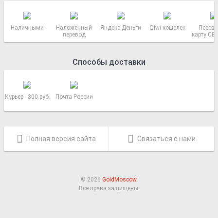
Наличными
Наложенный
Яндекс.Деньги
Qiwi кошелек
Перево
перевод
карту СБ
РОСС
Способы доставки
Курьер - 300 руб.
Почта России
Полная версия сайта
Связаться с нами
© 2026
GoldMoscow
.
Все права защищены.