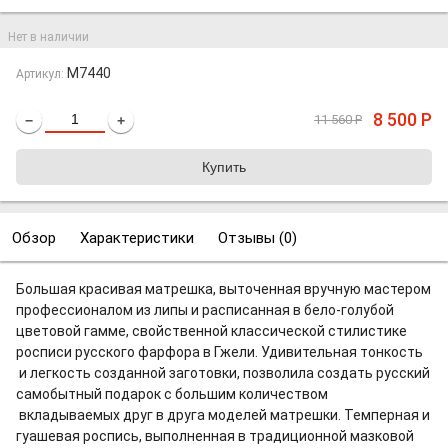
Нет в наличии
M7440
Артикул:
8 500
Р
11 560
Р
−
+
Обзор
Характеристики
Отзывы (
0
)
Большая красивая матрешка, выточенная вручную мастером
профессионалом из липы и расписанная в бело-голубой
цветовой гамме, свойственной классической стилистике
росписи русского фарфора в Гжели. Удивительная тонкость
и легкость созданной заготовки, позволила создать русский
самобытный подарок с большим количеством
вкладываемых друг в друга моделей матрешки. Темперная и
гуашевая роспись, выполненная в традиционной мазковой