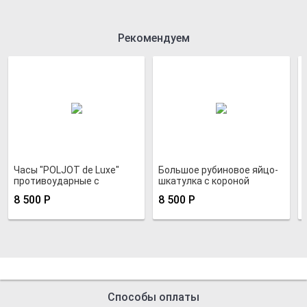
Рекомендуем
Часы "POLJOT de Luxe"
Большое рубиновое яйцо-
противоударные с
шкатулка с короной
позолоченным Au20
8 500
Р
8 500
Р
корпусе
Способы оплаты