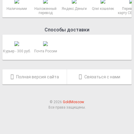
Наличными
Наложенный
Яндекс.Деньги
Qiwi кошелек
Перево
перевод
карту СБ
РОСС
Способы доставки
Курьер - 300 руб.
Почта России
Полная версия сайта
Связаться с нами
© 2026
GoldMoscow
.
Все права защищены.