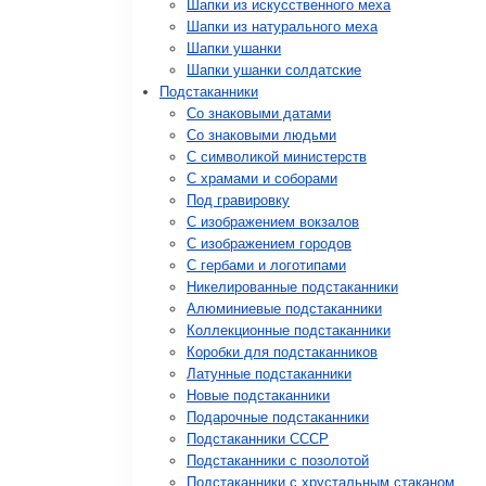
Шапки из искусственного меха
Шапки из натурального меха
Шапки ушанки
Шапки ушанки солдатские
Подстаканники
Со знаковыми датами
Cо знаковыми людьми
C символикой министерств
C храмами и соборами
Под гравировку
С изображением вокзалов
С изображением городов
С гербами и логотипами
Никелированные подстаканники
Алюминиевые подстаканники
Коллекционные подстаканники
Коробки для подстаканников
Латунные подстаканники
Новые подстаканники
Подарочные подстаканники
Подстаканники СССР
Подстаканники с позолотой
Подстаканники с хрустальным стаканом