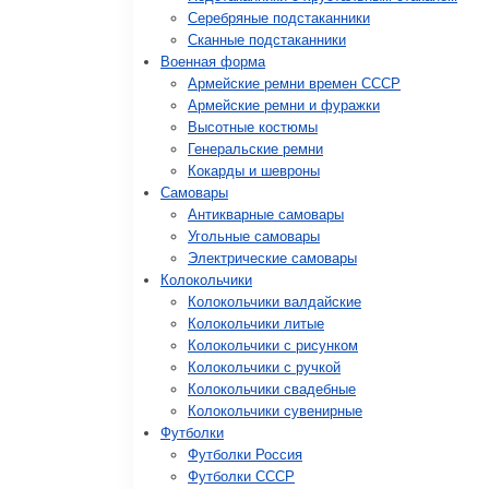
Серебряные подстаканники
Сканные подстаканники
Военная форма
Армейские ремни времен СССР
Армейские ремни и фуражки
Высотные костюмы
Генеральские ремни
Кокарды и шевроны
Cамовары
Антикварные самовары
Угольные самовары
Электрические самовары
Колокольчики
Колокольчики валдайские
Колокольчики литые
Колокольчики с рисунком
Колокольчики с ручкой
Колокольчики свадебные
Колокольчики сувенирные
Футболки
Футболки Россия
Футболки СССР