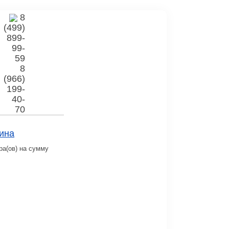
8
(499)
899-
99-
59
8
(966)
199-
40-
70
ина
ра(ов) на сумму