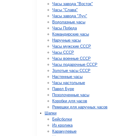
Часы завода "Восток"
Часы "Слава"
Часы завода "Луч"
Водолазные часы
Часы Победа
Командирские часы
Наручные часы
Часы мужские СССР
Часы СССР
Часы военные СССР
Часы подарочные СССР
Золотые часы СССР
Настенные часы
Часы настольные
Павел Буре
Позолоченные часы
Коробки для часов
Ремешки для наручных часов
Шапки
Бейсболки
Из кролика
Каракулевые