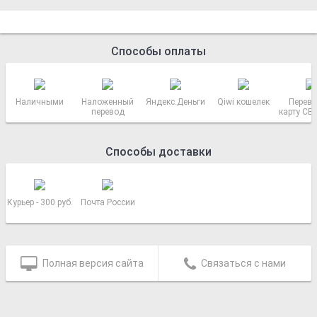
Способы оплаты
Наличными
Наложенный
Яндекс.Деньги
Qiwi кошелек
Перево
перевод
карту СБ
РОСС
Способы доставки
Курьер - 300 руб.
Почта России
Полная версия сайта
Связаться с нами