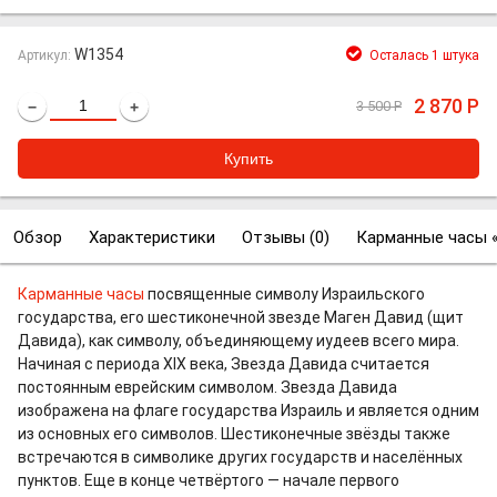
W1354
Артикул:
Осталась 1 штука
2 870
Р
3 500
Р
−
+
Обзор
Характеристики
Отзывы (
0
)
Карманные часы 
Карманные часы
посвященные символу Израильского
государства, его шестиконечной звезде Маген Давид (щит
Давида), как символу, объединяющему иудеев всего мира.
Начиная с периода XIX века, Звезда Давида считается
постоянным еврейским символом. Звезда Давида
изображена на флаге государства Израиль и является одним
из основных его символов. Шестиконечные звёзды также
встречаются в символике других государств и населённых
пунктов. Еще в конце четвёртого — начале первого