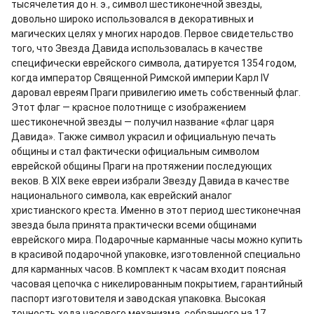
тысячелетия до н. э., символ шестиконечной звезды,
довольно широко использовался в декоративных и
магических целях у многих народов. Первое свидетельство
того, что Звезда Давида использовалась в качестве
специфически еврейского символа, датируется 1354 годом,
когда император Священной Римской империи Карл IV
даровал евреям Праги привилегию иметь собственный флаг.
Этот флаг — красное полотнище с изображением
шестиконечной звезды — получил название «флаг царя
Давида». Также символ украсил и официальную печать
общины и стал фактически официальным символом
еврейской общины Праги на протяжении последующих
веков. В XIX веке евреи избрали Звезду Давида в качестве
национального символа, как еврейский аналог
христианского креста. Именно в этот период шестиконечная
звезда была принята практически всеми общинами
еврейского мира. Подарочные карманные часы можно купить
в красивой подарочной упаковке, изготовленной специально
для карманных часов. В комплект к часам входит поясная
часовая цепочка с никелированным покрытием, гарантийный
паспорт изготовителя и заводская упаковка. Высокая
точность хода часового механизма, собранного на 17