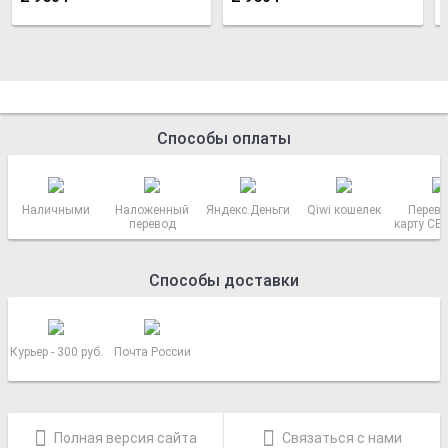
Способы оплаты
Наличными
Наложенный
Яндекс.Деньги
Qiwi кошелек
Перево
перевод
карту СБ
РОСС
Способы доставки
Курьер - 300 руб.
Почта России
Полная версия сайта
Связаться с нами