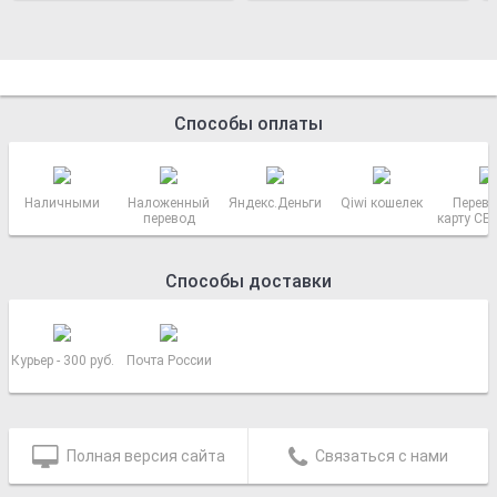
Способы оплаты
Наличными
Наложенный
Яндекс.Деньги
Qiwi кошелек
Перево
перевод
карту СБ
РОСС
Способы доставки
Курьер - 300 руб.
Почта России
Полная версия сайта
Связаться с нами