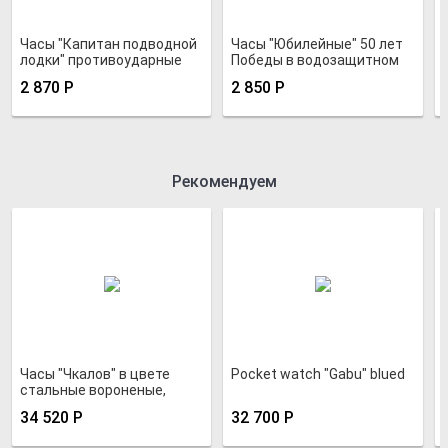
Часы "Капитан подводной
Часы "Юбилейные" 50 лет
лодки" противоударные
Победы в водозащитном
хромированные
хромированном корпусе
2 870
Р
2 850
Р
Рекомендуем
Часы "Чкалов" в цвете
Pocket watch "Gabu" blued
стальные вороненые,
анодированные
34 520
Р
32 700
Р