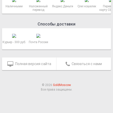
Наличными
Наложенный
Яндекс.Деньги
Qiwi кошелек
Перево
перевод
карту СБ
РОСС
Способы доставки
Курьер - 300 руб.
Почта России
Полная версия сайта
Связаться с нами
© 2026
GoldMoscow
.
Все права защищены.