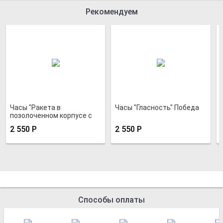
Рекомендуем
Часы "Ракета в
Часы "Гласность" Победа
позолоченном корпусе с
круглым вороненым
2 550
Р
2 550
Р
рантом 1
Способы оплаты