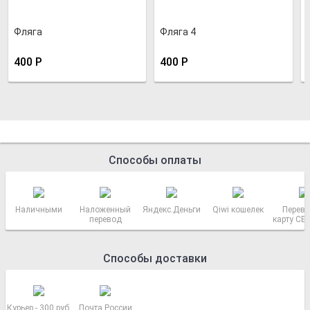
Фляга
Фляга 4
400
Р
400
Р
Способы оплаты
Наличными
Наложенный
Яндекс.Деньги
Qiwi кошелек
Перево
перевод
карту СБ
РОСС
Способы доставки
Курьер - 300 руб.
Почта России