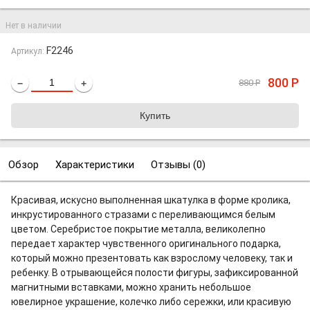
Нет в наличии
F2246
Артикул:
800
Р
880
Р
−
+
Обзор
Характеристики
Отзывы (
0
)
Красивая, искусно выполненная шкатулка в форме кролика,
инкрустированного стразами с переливающимся белым
цветом. Серебристое покрытие металла, великолепно
передает характер чувственного оригинального подарка,
который можно презентовать как взрослому человеку, так и
ребенку. В отрывающейся полости фигуры, зафиксированной
магнитными вставками, можно хранить небольшое
ювелирное украшение, колечко либо сережки, или красивую