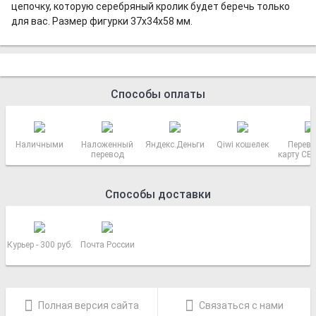
цепочку, которую серебряный кролик будет беречь только
для вас. Размер фигурки 37х34х58 мм.
Способы оплаты
Наличными
Наложенный
Яндекс.Деньги
Qiwi кошелек
Перево
перевод
карту СБ
РОСС
Способы доставки
Курьер - 300 руб.
Почта России
Полная версия сайта
Связаться с нами