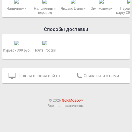
Наличными
Наложенный
Яндекс.Деньги
Qiwi кошелек
Перево
перевод
карту СБ
РОСС
Способы доставки
Курьер - 300 руб.
Почта России
Полная версия сайта
Связаться с нами
© 2026
GoldMoscow
.
Все права защищены.