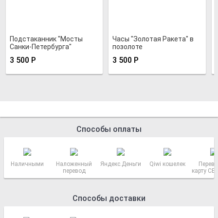
Подстаканник "Мосты
Часы "Золотая Ракета" в
Санки-Петербурга"
позолоте
позолоченный
3 500
Р
3 500
Р
Способы оплаты
Наличными
Наложенный
Яндекс.Деньги
Qiwi кошелек
Перево
перевод
карту СБ
РОСС
Способы доставки