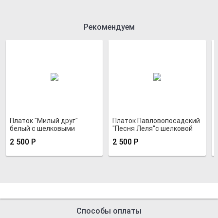
Рекомендуем
Платок "Милый друг"
Платок Павловопосадский
белый с шелковыми
"Песня Леля"с шелковой
кистями
бахромой
2 500
Р
2 500
Р
Способы оплаты