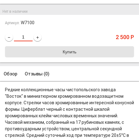
Нет в наличии
W7100
Артикул:
2 500
Р
−
+
Обзор
Отзывы (
0
)
Редкие коллекционные часы чистопольского завода
"Восток" в миниатюрном хромированном водозащитном
корпусе. Стрелки часов хромированные интересной конусной
формы. Циферблат черный с контрастной шкалой
хромированных клейм числовых временных значений.
Часовой механизм, собранный на 17 рубиновых камнях, с
противоударным устройством, центральной се­кундной
стрелкой. Средний суточный ход при температуре 20±5°С в