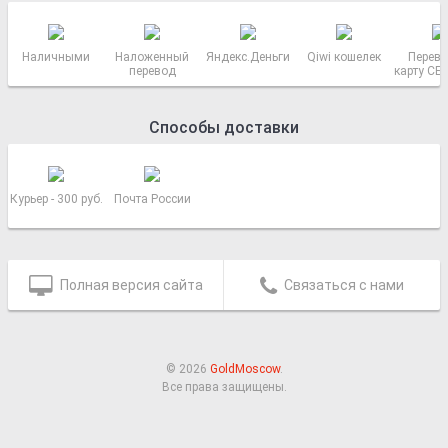
Наличными
Наложенный
Яндекс.Деньги
Qiwi кошелек
Перево
перевод
карту СБ
РОСС
Способы доставки
Курьер - 300 руб.
Почта России
Полная версия сайта
Связаться с нами
© 2026
GoldMoscow
.
Все права защищены.