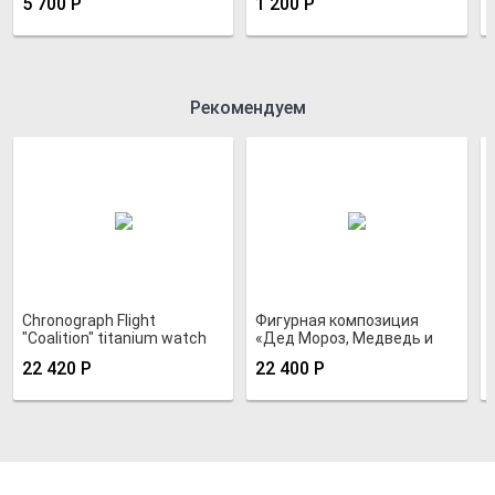
5 700
Р
1 200
Р
Рекомендуем
Chronograph Flight
Фигурная композиция
"Coalition" titanium watch
«Дед Мороз, Медведь и
Пингвины»
22 420
Р
22 400
Р